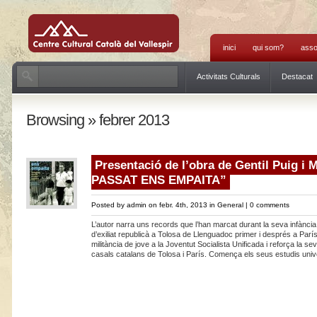
inici
qui som?
asso
Activitats Culturals
Destacat
Browsing » febrer 2013
Presentació de l’obra de Gentil Puig i
PASSAT ENS EMPAITA”
Posted by
admin
on febr. 4th, 2013 in
General
|
0 comments
L’autor narra uns records que l’han marcat durant la seva infància i
d’exiliat republicà a Tolosa de Llenguadoc primer i després a Parí
militància de jove a la Joventut Socialista Unificada i reforça la sev
casals catalans de Tolosa i París. Comença els seus estudis unive