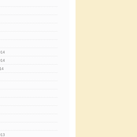
014
014
14
013