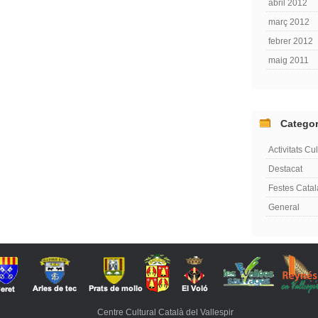
abril 2012
març 2012
febrer 2012
maig 2011
Categor
Activitats Cul
Destacat
Festes Cata
General
Centre Cultural Català del Vallespir