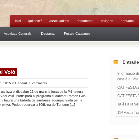
inici
qui som?
associacions
documents
enllaços
contacte
Activitats Culturals
Destacat
Festes Catalanes
Entrade
l Voló
Informació de
català al Val
h, 2015 in
General
|
0 comments
CAT’FESTA 
organitza el dissabte 21 de març la festa de la Primavera
CAT’FESTA 
 del Voló. Participarà al programa el cantant Ramon Gual.
a hi haurà una ballada de sardanes acompanyada per la
Ja és a la ve
pinyà. Podeu reservar a l’Oficina de Turisme […]
11ª Festa Tr