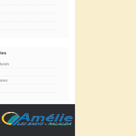
ies
turals
lanes