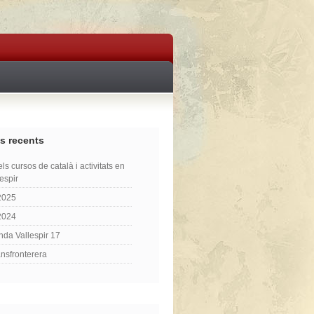
s recents
ls cursos de català i activitats en
lespir
2025
2024
nda Vallespir 17
ansfronterera