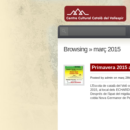
Browsing » març 2015
Primavera 2015 a
Posted by
admin
on març 28t
L’Escola de català del Voló 
2015, al local dels ECHARDS
Després de l’àpat del migdi
cobla Nova Germanor de Per