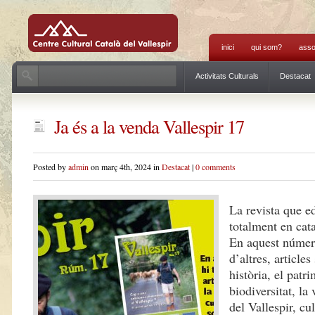
inici
qui som?
asso
Activitats Culturals
Destacat
Ja és a la venda Vallespir 17
Posted by
admin
on març 4th, 2024 in
Destacat
|
0 comments
La revista que 
totalment en cata
En aquest número
d’altres, articles
història, el patri
biodiversitat, la 
del Vallespir, c