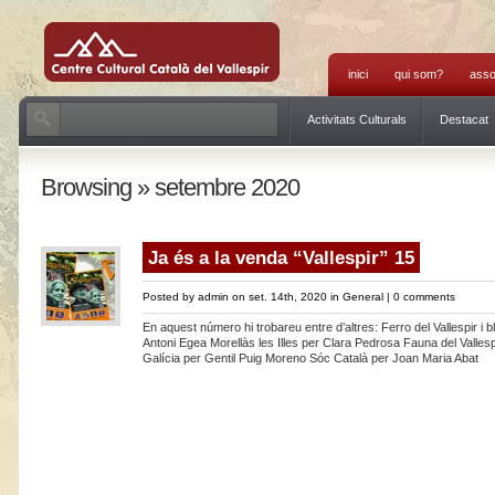
inici
qui som?
asso
Activitats Culturals
Destacat
Browsing » setembre 2020
Ja és a la venda “Vallespir” 15
Posted by
admin
on set. 14th, 2020 in
General
|
0 comments
En aquest número hi trobareu entre d’altres: Ferro del Vallespir i 
Antoni Egea Morellàs les Illes per Clara Pedrosa Fauna del Valles
Galícia per Gentil Puig Moreno Sóc Català per Joan Maria Abat