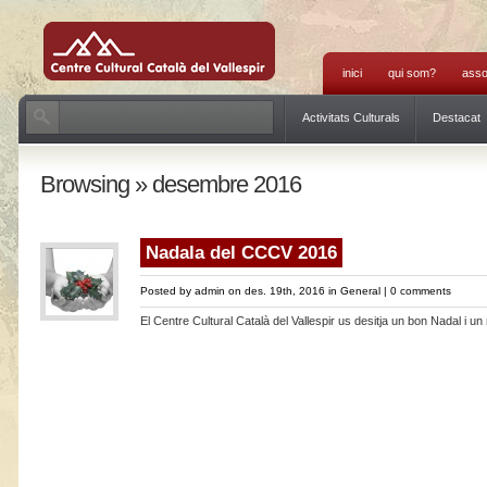
inici
qui som?
asso
Activitats Culturals
Destacat
Browsing » desembre 2016
Nadala del CCCV 2016
Posted by
admin
on des. 19th, 2016 in
General
|
0 comments
El Centre Cultural Català del Vallespir us desitja un bon Nadal i un