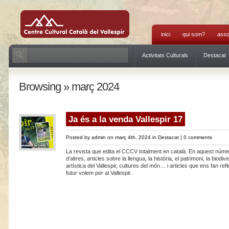
inici
qui som?
asso
Activitats Culturals
Destacat
Browsing » març 2024
Ja és a la venda Vallespir 17
Posted by
admin
on març 4th, 2024 in
Destacat
|
0 comments
La revista que edita el CCCV totalment en català. En aquest númer
d’altres, articles sobre la llengua, la història, el patrimoni, la biodiver
artística del Vallespir, cultures del món… i articles que ens fan ref
futur volem per al Vallespir.