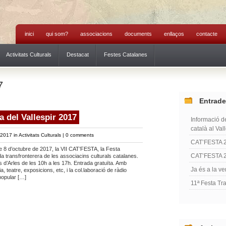
inici
qui som?
associacions
documents
enllaços
contacte
Activitats Culturals
Destacat
Festes Catalanes
7
Entrade
a del Vallespir 2017
Informació de
català al Val
 2017 in
Activitats Culturals
|
0 comments
CAT’FESTA 
8 d’octubre de 2017, la VII CAT’FESTA, la Festa
CAT’FESTA 
da transfronterera de les associacins culturals catalanes.
es d’Arles de les 10h a les 17h. Entrada gratuïta. Amb
Ja és a la ve
 teatre, exposicions, etc, i la col.laboració de ràdio
popular […]
11ª Festa Tr