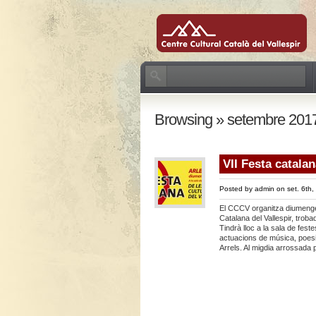
Browsing » setembre 201
VII Festa catalan
Posted by
admin
on set. 6th,
El CCCV organitza diumenge 
Catalana del Vallespir, troba
Tindrà lloc a la sala de fest
actuacions de música, poesia,
Arrels. Al migdia arrossada 