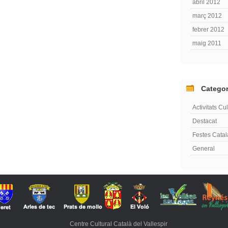
abril 2012
març 2012
febrer 2012
maig 2011
Categor
Activitats Cul
Destacat
Festes Cata
General
Centre Cultural Català del Vallespir