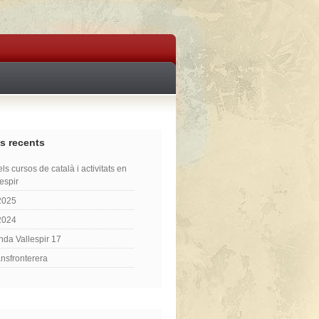
s recents
ls cursos de català i activitats en
lespir
2025
2024
nda Vallespir 17
ansfronterera