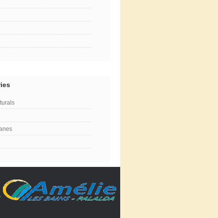
ies
turals
lanes