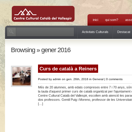
inici
qui som?
asso
Activitats Culturals
Destacat
Browsing » gener 2016
Curs de català a Reiners
Posted by
admin
on gen. 26th, 2016 in
General
|
0 comments
Més de 20 alumnes, amb edats compreses entre 7 i 70 anys, són i
la taula d’aquest primer curs de català organitzat per l’ajuntament 
Centre Cultural Català del Vallespir, escolten amb atenció les para
dos professors. Gentil Puig i Moreno, professor de les Universit
[…]