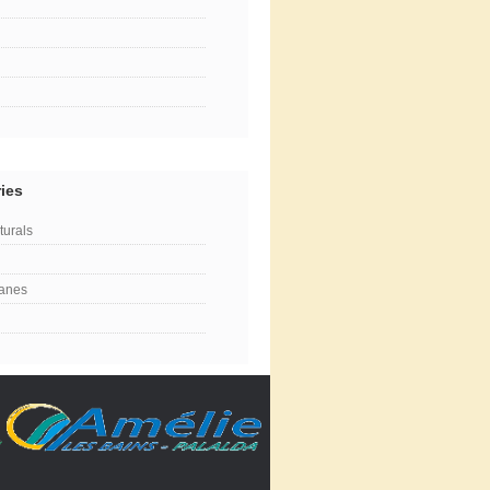
ies
turals
lanes