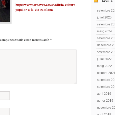
Arxius
http://www.tornaveu.cat/shadit/la-cultura-
popular-a-la-via-catalana
setembre 20
juliol 2025
setembre 20
març 2024
setembre 20
 camps necessaris estan marcats amb
*
desembre 2
setembre 20
juliol 2022
maig 2022
octubre 202
setembre 20
setembre 20
abril 2019
gener 2019
novembre 2
abril 2018