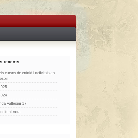
s recents
ls cursos de català i activitats en
lespir
2025
2024
nda Vallespir 17
ansfronterera