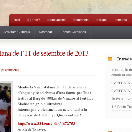
inici
qui som?
associacions
documents
enllaços
contacte
Activitats Culturals
Destacat
Festes Catalanes
lana de l’11 de setembre de 2013
Entrade
|
0 comments
Informació de
català al Val
CAT’FESTA 
Mentre la Via Catalana de l’11 de setembre
CAT’FESTA 
d’enguany se celebrava d’una forma pacífica i
festiva al llarg de 400km de Vinarós al Pertús, a
Ja és a la ve
Madrid un grup d’ultradreta
11ª Festa Tr
interrumpia violentment un acte oficial a la
delegació de Catalunya. Quin contrast !
http://www.324.cat/video/4672753
Article de Tornaveu: