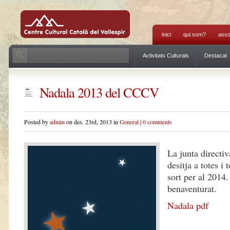
inici
qui som?
asso
Activitats Culturals
Destacat
Nadala 2013 del CCCV
Posted by
admin
on des. 23rd, 2013 in
General
|
0 comments
La junta direct
desitja a totes i t
sort per al 2014
benaventurat.
Nadala pdf