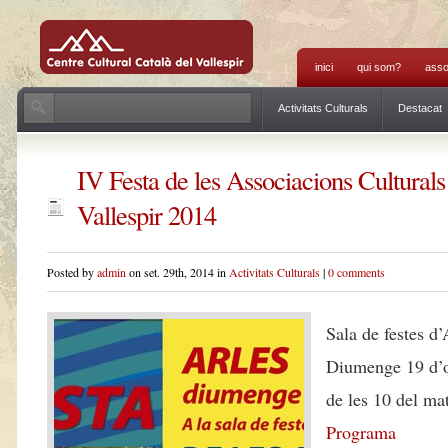
inici
qui som?
asso
Activitats Culturals
Destacat
IV Festa de les Associacions Culturals
Vallespir 2014
Posted by
admin
on set. 29th, 2014 in
Activitats Culturals
|
0 comments
Sala de festes d’
Diumenge 19 d’o
de les 10 del mat
Programa